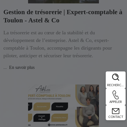
Gestion de trésorerie | Expert-comptable à
Toulon - Astel & Co
La trésorerie est au cœur de la stabilité et du
développement de l’entreprise. Astel & Co, expert-
comptable à Toulon, accompagne les dirigeants pour
piloter, anticiper et sécuriser leur trésorerie.
...
En savoir plus
RECHERCHE
APPELER
CONTACT