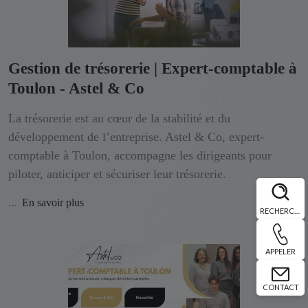
Gestion de trésorerie | Expert-comptable à
Toulon - Astel & Co
La trésorerie est au cœur de la stabilité et du
développement de l’entreprise. Astel & Co, expert-
comptable à Toulon, accompagne les dirigeants pour
piloter, anticiper et sécuriser leur trésorerie.
...
En savoir plus
RECHERCHE
APPELER
CONTACT