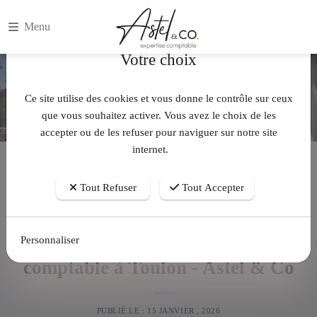
Menu
Votre choix
Ce site utilise des cookies et vous donne le contrôle sur ceux
que vous souhaitez activer. Vous avez le choix de les
accepter ou de les refuser pour naviguer sur notre site
internet.
Accueil
Actualités
Création d'entreprise | Expert-comptable à Toulon - Astel & Co
Tout Refuser
Tout Accepter
Création d'entreprise | Expert-
Personnaliser
comptable à Toulon - Astel & Co
PUBLIÉ LE : 15 JANVIER , 2026